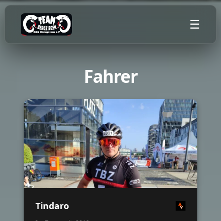
☰
Fahrer
🌙
Tindaro